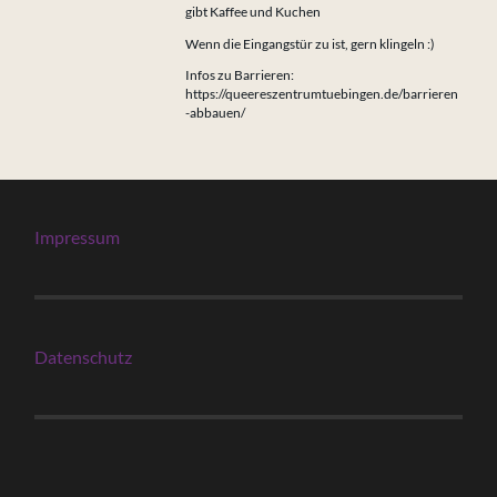
gibt Kaffee und Kuchen
Wenn die Eingangstür zu ist, gern klingeln :)
Infos zu Barrieren:
https://queereszentrumtuebingen.de/barrieren
-abbauen/
Impressum
Datenschutz