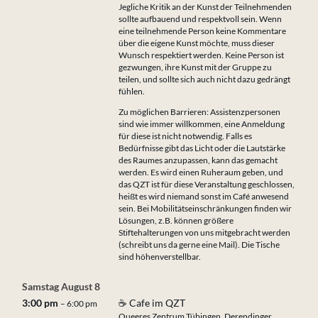
Jegliche Kritik an der Kunst der Teilnehmenden
sollte aufbauend und respektvoll sein. Wenn
eine teilnehmende Person keine Kommentare
über die eigene Kunst möchte, muss dieser
Wunsch respektiert werden. Keine Person ist
gezwungen, ihre Kunst mit der Gruppe zu
teilen, und sollte sich auch nicht dazu gedrängt
fühlen.
Zu möglichen Barrieren: Assistenzpersonen
sind wie immer willkommen, eine Anmeldung
für diese ist nicht notwendig. Falls es
Bedürfnisse gibt das Licht oder die Lautstärke
des Raumes anzupassen, kann das gemacht
werden. Es wird einen Ruheraum geben, und
das QZT ist für diese Veranstaltung geschlossen,
heißt es wird niemand sonst im Café anwesend
sein. Bei Mobilitätseinschränkungen finden wir
Lösungen, z.B. können größere
Stiftehalterungen von uns mitgebracht werden
(schreibt uns da gerne eine Mail). Die Tische
sind höhenverstellbar.
Samstag
August
8
3:00 pm
☕ Cafe im QZT
– 6:00 pm
Queeres Zentrum Tübingen, Derendinger