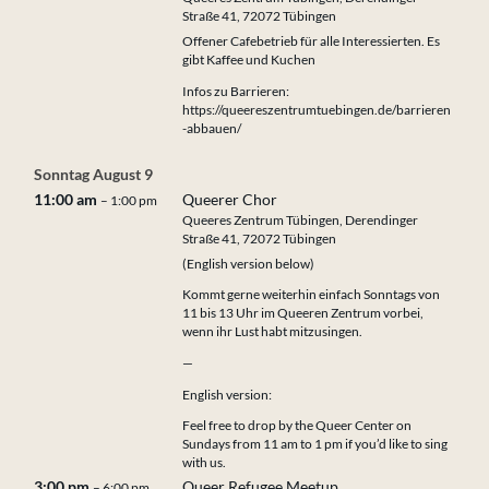
Straße 41, 72072 Tübingen
Offener Cafebetrieb für alle Interessierten. Es
gibt Kaffee und Kuchen
Infos zu Barrieren:
https://queereszentrumtuebingen.de/barrieren
-abbauen/
Sonntag
August
9
11:00 am
Queerer Chor
– 1:00 pm
Queeres Zentrum Tübingen, Derendinger
Straße 41, 72072 Tübingen
(English version below)
Kommt gerne weiterhin einfach Sonntags von
11 bis 13 Uhr im Queeren Zentrum vorbei,
wenn ihr Lust habt mitzusingen.
—
English version:
Feel free to drop by the Queer Center on
Sundays from 11 am to 1 pm if you’d like to sing
with us.
3:00 pm
Queer Refugee Meetup
– 6:00 pm