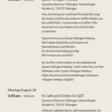
Queeres Zentrum Tübingen, Derendinger
Straße 41, 72072 Tübingen
Hey, du bist queer und hast Fluchterfahrung?
Du hast Lust dich mit anderen Geflüchteten aus
der LGBTIQA+ Community zu treffen? Wir
tauschen uns aus haben eine schöne Zeit
zusammen.
Dann komm zum Queer Refugee Meetup.
Wir haben Getränke und Snacks auf
Spendenbasis und WLAN.
Es ist keine Anmeldung nötig.
Wir freuen uns auf dich!
for further information on the website see
Queer Refugee Meetup / mehr infos hier auf der
Website unter Queer Refugee Meetup –
https://queereszentrumtuebingen.de/queer-
refugee-meetup-english/
Montag
August
10
3:00 pm
☕ Café und Chillen im QZT
– 6:00 pm
Queeres Zentrum Tübingen, Derendinger
Straße 41, 72072 Tübingen
Offener Cafebetrieb für alle Interessierten. Es