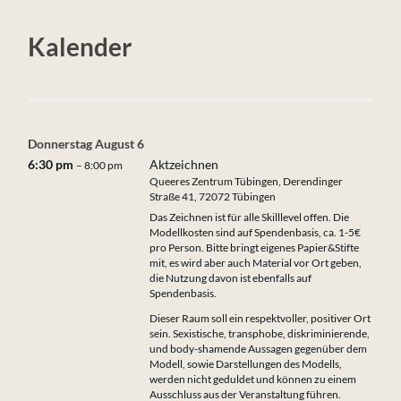
Kalender
Donnerstag
August
6
6:30 pm
Aktzeichnen
– 8:00 pm
Queeres Zentrum Tübingen, Derendinger
Straße 41, 72072 Tübingen
Das Zeichnen ist für alle Skilllevel offen. Die
Modellkosten sind auf Spendenbasis, ca. 1-5€
pro Person. Bitte bringt eigenes Papier&Stifte
mit, es wird aber auch Material vor Ort geben,
die Nutzung davon ist ebenfalls auf
Spendenbasis.
Dieser Raum soll ein respektvoller, positiver Ort
sein. Sexistische, transphobe, diskriminierende,
und body-shamende Aussagen gegenüber dem
Modell, sowie Darstellungen des Modells,
werden nicht geduldet und können zu einem
Ausschluss aus der Veranstaltung führen.