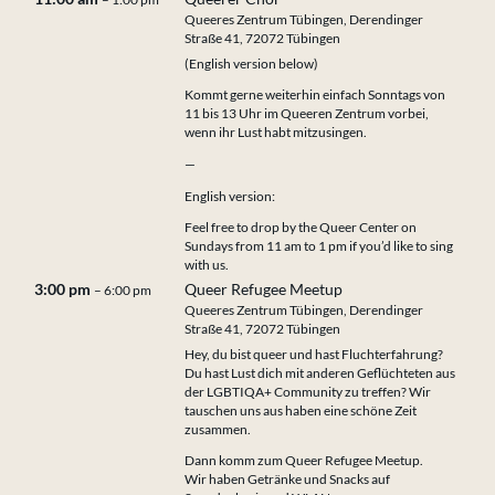
Queeres Zentrum Tübingen, Derendinger
Straße 41, 72072 Tübingen
(English version below)
Kommt gerne weiterhin einfach Sonntags von
11 bis 13 Uhr im Queeren Zentrum vorbei,
wenn ihr Lust habt mitzusingen.
—
English version:
Feel free to drop by the Queer Center on
Sundays from 11 am to 1 pm if you’d like to sing
with us.
3:00 pm
Queer Refugee Meetup
– 6:00 pm
Queeres Zentrum Tübingen, Derendinger
Straße 41, 72072 Tübingen
Hey, du bist queer und hast Fluchterfahrung?
Du hast Lust dich mit anderen Geflüchteten aus
der LGBTIQA+ Community zu treffen? Wir
tauschen uns aus haben eine schöne Zeit
zusammen.
Dann komm zum Queer Refugee Meetup.
Wir haben Getränke und Snacks auf