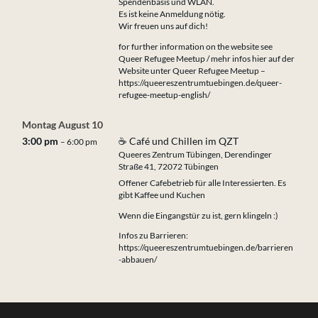
Spendenbasis und WLAN.
Es ist keine Anmeldung nötig.
Wir freuen uns auf dich!
for further information on the website see
Queer Refugee Meetup / mehr infos hier auf der
Website unter Queer Refugee Meetup –
https://queereszentrumtuebingen.de/queer-
refugee-meetup-english/
Montag
August
10
3:00 pm
☕ Café und Chillen im QZT
– 6:00 pm
Queeres Zentrum Tübingen, Derendinger
Straße 41, 72072 Tübingen
Offener Cafebetrieb für alle Interessierten. Es
gibt Kaffee und Kuchen
Wenn die Eingangstür zu ist, gern klingeln :)
Infos zu Barrieren:
https://queereszentrumtuebingen.de/barrieren
-abbauen/