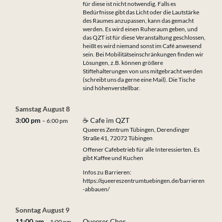
für diese ist nicht notwendig. Falls es
Bedürfnisse gibt das Licht oder die Lautstärke
des Raumes anzupassen, kann das gemacht
werden. Es wird einen Ruheraum geben, und
das QZT ist für diese Veranstaltung geschlossen,
heißt es wird niemand sonst im Café anwesend
sein. Bei Mobilitätseinschränkungen finden wir
Lösungen, z.B. können größere
Stiftehalterungen von uns mitgebracht werden
(schreibt uns da gerne eine Mail). Die Tische
sind höhenverstellbar.
Samstag
August
8
3:00 pm
☕ Cafe im QZT
– 6:00 pm
Queeres Zentrum Tübingen, Derendinger
Straße 41, 72072 Tübingen
Offener Cafebetrieb für alle Interessierten. Es
gibt Kaffee und Kuchen
Infos zu Barrieren:
https://queereszentrumtuebingen.de/barrieren
-abbauen/
Sonntag
August
9
11:00 am
Queerer Chor
– 1:00 pm