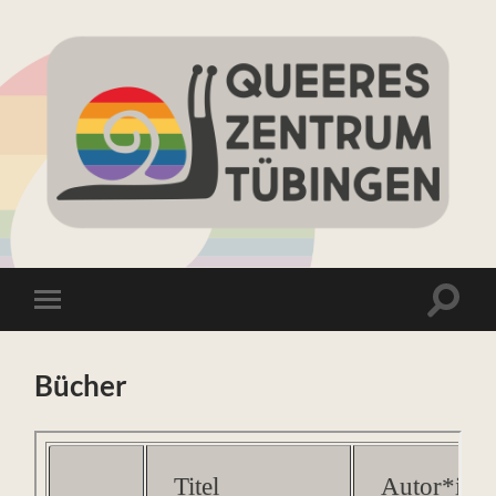
Queeres
Zentrum
Tübingen
Suchfe
Mobile-
ein-/a
Menü
ein-/ausblenden
Bücher