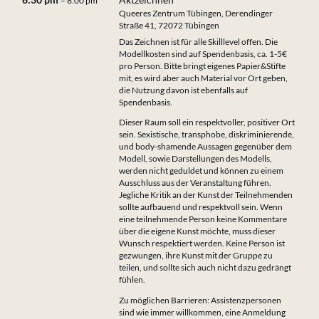
6:30 pm
Aktzeichnen
– 8:00 pm
Queeres Zentrum Tübingen, Derendinger
Straße 41, 72072 Tübingen
Das Zeichnen ist für alle Skilllevel offen. Die
Modellkosten sind auf Spendenbasis, ca. 1-5€
pro Person. Bitte bringt eigenes Papier&Stifte
mit, es wird aber auch Material vor Ort geben,
die Nutzung davon ist ebenfalls auf
Spendenbasis.
Dieser Raum soll ein respektvoller, positiver Ort
sein. Sexistische, transphobe, diskriminierende,
und body-shamende Aussagen gegenüber dem
Modell, sowie Darstellungen des Modells,
werden nicht geduldet und können zu einem
Ausschluss aus der Veranstaltung führen.
Jegliche Kritik an der Kunst der Teilnehmenden
sollte aufbauend und respektvoll sein. Wenn
eine teilnehmende Person keine Kommentare
über die eigene Kunst möchte, muss dieser
Wunsch respektiert werden. Keine Person ist
gezwungen, ihre Kunst mit der Gruppe zu
teilen, und sollte sich auch nicht dazu gedrängt
fühlen.
Zu möglichen Barrieren: Assistenzpersonen
sind wie immer willkommen, eine Anmeldung