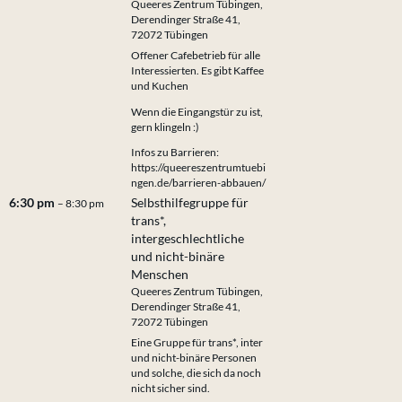
Queeres Zentrum Tübingen,
Derendinger Straße 41,
72072 Tübingen
Offener Cafebetrieb für alle
Interessierten. Es gibt Kaffee
und Kuchen
Wenn die Eingangstür zu ist,
gern klingeln :)
Infos zu Barrieren:
https://queereszentrumtuebi
ngen.de/barrieren-abbauen/
6:30 pm
Selbsthilfegruppe für
– 8:30 pm
trans*,
intergeschlechtliche
und nicht-binäre
Menschen
Queeres Zentrum Tübingen,
Derendinger Straße 41,
72072 Tübingen
Eine Gruppe für trans*, inter
und nicht-binäre Personen
und solche, die sich da noch
nicht sicher sind.