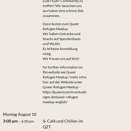
LGBTIQA+ Community zu
treffen? Wir tauschen uns
aus haben eine schöne Zeit
zusammen.
Dann komm zum Queer
Refugee Meetup.
Wir haben Getränke und
Snacks auf Spendenbasis
und WLAN.
Es ist keine Anmeldung
nötig.
Wir freuen uns auf dich!
for further information on
the website see Queer
Refugee Meetup / mehr infos
hier auf der Website unter
Queer Refugee Meetup –
https://queereszentrumtuebi
ngen.de/queer-refugee-
meetup-english/
Montag
August
10
3:00 pm
☕ Café und Chillen im
– 6:00 pm
QZT