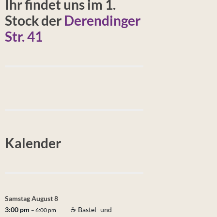
Ihr findet uns im 1.
Stock der
Derendinger
Str. 41
Kalender
Samstag
August
8
3:00 pm
☕ Bastel- und
– 6:00 pm