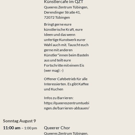
Künstlercafe im QZT
Queeres Zentrum Tübingen,
Derendinger Straße 41,
72072 Tübingen
Bringt gerne eure
künstlerische Kraft, eure
Ideen und das wenn
unfertige Kunstwerk eurer
Wahl auch mit. Tauscht euch
gerne mit anderen
Künstler*innen beim Basteln
aus und teilt eure
Fortschritte mit einem Eis
(wer mag) :-)
Offener Cafebetrieb für alle
Interessierten. Es gibt Kaffee
und Kuchen
Infos zu Barrieren:
https://queereszentrumtuebi
ngen.de/barrieren-abbauen/
Sonntag
August
9
11:00 am
Queerer Chor
– 1:00 pm
Queeres Zentrum Tübingen,