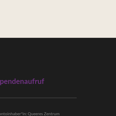
pendenaufruf
ntoinhaber*in: Queeres Zentrum