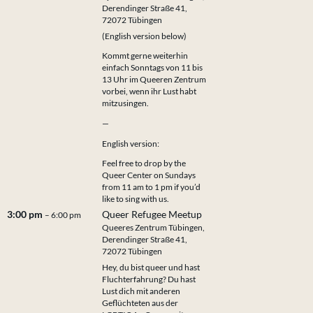
Derendinger Straße 41,
72072 Tübingen
(English version below)
Kommt gerne weiterhin
einfach Sonntags von 11 bis
13 Uhr im Queeren Zentrum
vorbei, wenn ihr Lust habt
mitzusingen.
—
English version:
Feel free to drop by the
Queer Center on Sundays
from 11 am to 1 pm if you’d
like to sing with us.
3:00 pm
Queer Refugee Meetup
– 6:00 pm
Queeres Zentrum Tübingen,
Derendinger Straße 41,
72072 Tübingen
Hey, du bist queer und hast
Fluchterfahrung? Du hast
Lust dich mit anderen
Geflüchteten aus der