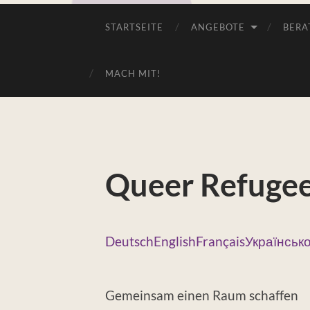
STARTSEITE
ANGEBOTE
BERA
MACH MIT!
Queer Refugee
Deutsch
English
Français
Українськ
Gemeinsam einen Raum schaffen