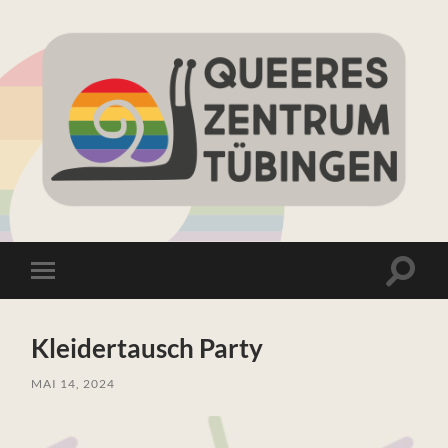
Queeres
Zentrum
Tübingen
Suchfe
Mobile-
ein-/a
Menü
ein-/ausblenden
Kleidertausch Party
MAI 14, 2024