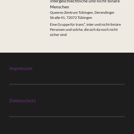
intergeschlechtliche und nicht-binäre
Menschen
Queeres Zentrum Tübingen, Derendinger
Straße 41, 72072 Tübingen
Eine Gruppe für trans*, inter und nicht-binäre
Personen und solche, die sich da noch nicht
sicher sind.
Impressum
Datenschutz