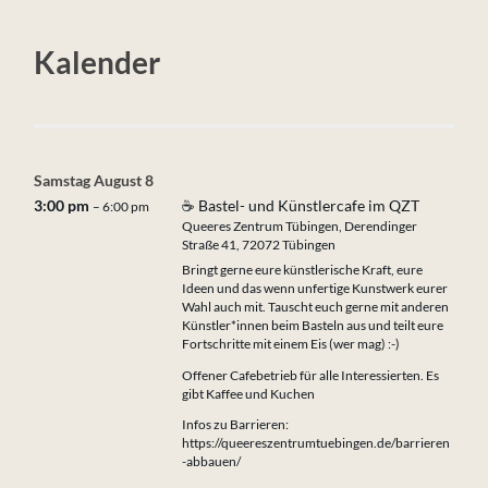
Kalender
Samstag
August
8
3:00 pm
☕ Bastel- und Künstlercafe im QZT
– 6:00 pm
Queeres Zentrum Tübingen, Derendinger
Straße 41, 72072 Tübingen
Bringt gerne eure künstlerische Kraft, eure
Ideen und das wenn unfertige Kunstwerk eurer
Wahl auch mit. Tauscht euch gerne mit anderen
Künstler*innen beim Basteln aus und teilt eure
Fortschritte mit einem Eis (wer mag) :-)
Offener Cafebetrieb für alle Interessierten. Es
gibt Kaffee und Kuchen
Infos zu Barrieren:
https://queereszentrumtuebingen.de/barrieren
-abbauen/