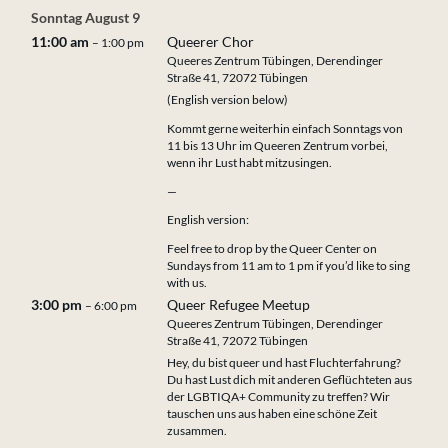
Sonntag
August
9
11:00 am
Queerer Chor
– 1:00 pm
Queeres Zentrum Tübingen, Derendinger
Straße 41, 72072 Tübingen
(English version below)
Kommt gerne weiterhin einfach Sonntags von
11 bis 13 Uhr im Queeren Zentrum vorbei,
wenn ihr Lust habt mitzusingen.
—
English version:
Feel free to drop by the Queer Center on
Sundays from 11 am to 1 pm if you’d like to sing
with us.
3:00 pm
Queer Refugee Meetup
– 6:00 pm
Queeres Zentrum Tübingen, Derendinger
Straße 41, 72072 Tübingen
Hey, du bist queer und hast Fluchterfahrung?
Du hast Lust dich mit anderen Geflüchteten aus
der LGBTIQA+ Community zu treffen? Wir
tauschen uns aus haben eine schöne Zeit
zusammen.