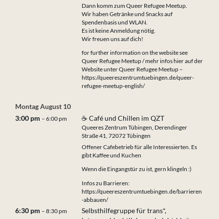
Dann komm zum Queer Refugee Meetup.
Wir haben Getränke und Snacks auf
Spendenbasis und WLAN.
Es ist keine Anmeldung nötig.
Wir freuen uns auf dich!
for further information on the website see
Queer Refugee Meetup / mehr infos hier auf der
Website unter Queer Refugee Meetup –
https://queereszentrumtuebingen.de/queer-
refugee-meetup-english/
Montag
August
10
3:00 pm
☕ Café und Chillen im QZT
– 6:00 pm
Queeres Zentrum Tübingen, Derendinger
Straße 41, 72072 Tübingen
Offener Cafebetrieb für alle Interessierten. Es
gibt Kaffee und Kuchen
Wenn die Eingangstür zu ist, gern klingeln :)
Infos zu Barrieren:
https://queereszentrumtuebingen.de/barrieren
-abbauen/
6:30 pm
Selbsthilfegruppe für trans*,
– 8:30 pm