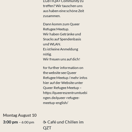
LGBTIQA+ Community zu
treffen? Wir tauschen uns
aus haben eine schöne Zeit
zusammen.
Dann komm zum Queer
Refugee Meetup.
Wir haben Getränke und
Snacks auf Spendenbasis
und WLAN.
Es ist keine Anmeldung
nötig.
Wir freuen uns auf dich!
for further information on
the website see Queer
Refugee Meetup / mehr infos
hier auf der Website unter
Queer Refugee Meetup –
https://queereszentrumtuebi
ngen.de/queer-refugee-
meetup-english/
Montag
August
10
3:00 pm
☕ Café und Chillen im
– 6:00 pm
QZT