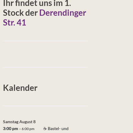
Ihr findet uns im 1.
Stock der
Derendinger
Str. 41
Kalender
Samstag
August
8
3:00 pm
☕ Bastel- und
– 6:00 pm