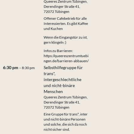
Queeres Zentrum Tübingen,
Derendinger Straße 41,
72072 Tübingen
Offener Cafebetrieb für alle
Interessierten. Es gibt Kaffee
und Kuchen
Wenn die Eingangstür zu ist,
gern klingeln :)
Infos zu Barrieren:
https://queereszentrumtuebi
ngen.de/barrieren-abbauen/
6:30 pm
Selbsthilfegruppe für
– 8:30 pm
trans*,
intergeschlechtliche
und nicht-binäre
Menschen
Queeres Zentrum Tübingen,
Derendinger Straße 41,
72072 Tübingen
Eine Gruppe für trans*, inter
und nicht-binäre Personen
und solche, die sich da noch
nicht sicher sind.