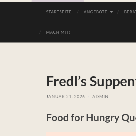
STARTSEITE
ANGEBOTE
BERA
MACH MIT!
Fredl’s Suppen
JANUAR 21, 2026
/
ADMIN
Food for Hungry Qu