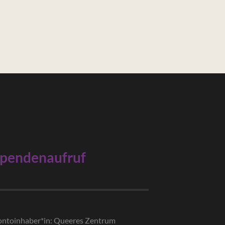
pendenaufruf
ntoinhaber*in: Queeres Zentrum