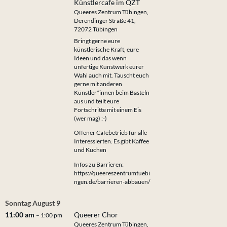
Künstlercafe im QZT
Queeres Zentrum Tübingen,
Derendinger Straße 41,
72072 Tübingen
Bringt gerne eure
künstlerische Kraft, eure
Ideen und das wenn
unfertige Kunstwerk eurer
Wahl auch mit. Tauscht euch
gerne mit anderen
Künstler*innen beim Basteln
aus und teilt eure
Fortschritte mit einem Eis
(wer mag) :-)
Offener Cafebetrieb für alle
Interessierten. Es gibt Kaffee
und Kuchen
Infos zu Barrieren:
https://queereszentrumtuebi
ngen.de/barrieren-abbauen/
Sonntag
August
9
11:00 am
Queerer Chor
– 1:00 pm
Queeres Zentrum Tübingen,