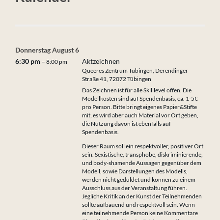
Donnerstag
August
6
6:30 pm
Aktzeichnen
– 8:00 pm
Queeres Zentrum Tübingen, Derendinger
Straße 41, 72072 Tübingen
Das Zeichnen ist für alle Skilllevel offen. Die
Modellkosten sind auf Spendenbasis, ca. 1-5€
pro Person. Bitte bringt eigenes Papier&Stifte
mit, es wird aber auch Material vor Ort geben,
die Nutzung davon ist ebenfalls auf
Spendenbasis.
Dieser Raum soll ein respektvoller, positiver Ort
sein. Sexistische, transphobe, diskriminierende,
und body-shamende Aussagen gegenüber dem
Modell, sowie Darstellungen des Modells,
werden nicht geduldet und können zu einem
Ausschluss aus der Veranstaltung führen.
Jegliche Kritik an der Kunst der Teilnehmenden
sollte aufbauend und respektvoll sein. Wenn
eine teilnehmende Person keine Kommentare