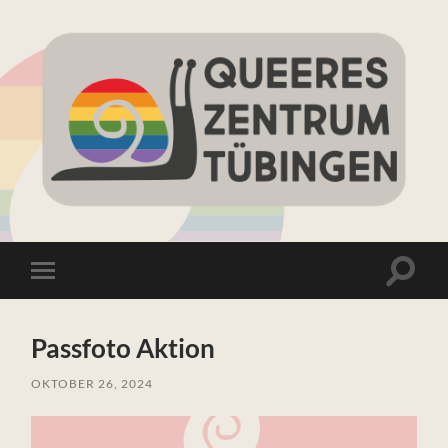
Queeres
Zentrum
Tübingen
Suchfe
Mobile-
ein-/a
Menü
ein-/ausblenden
Passfoto Aktion
OKTOBER 26, 2024