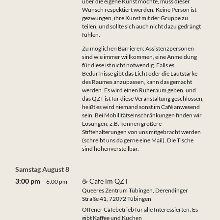
über die eigene Kunst möchte, muss dieser
Wunsch respektiert werden. Keine Person ist
gezwungen, ihre Kunst mit der Gruppe zu
teilen, und sollte sich auch nicht dazu gedrängt
fühlen.
Zu möglichen Barrieren: Assistenzpersonen
sind wie immer willkommen, eine Anmeldung
für diese ist nicht notwendig. Falls es
Bedürfnisse gibt das Licht oder die Lautstärke
des Raumes anzupassen, kann das gemacht
werden. Es wird einen Ruheraum geben, und
das QZT ist für diese Veranstaltung geschlossen,
heißt es wird niemand sonst im Café anwesend
sein. Bei Mobilitätseinschränkungen finden wir
Lösungen, z.B. können größere
Stiftehalterungen von uns mitgebracht werden
(schreibt uns da gerne eine Mail). Die Tische
sind höhenverstellbar.
Samstag
August
8
3:00 pm
☕ Cafe im QZT
– 6:00 pm
Queeres Zentrum Tübingen, Derendinger
Straße 41, 72072 Tübingen
Offener Cafebetrieb für alle Interessierten. Es
gibt Kaffee und Kuchen