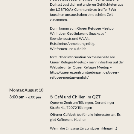
Du hast Lust dich mit anderen Geflüchteten aus
der LGBTIQA+ Community zu treffen? Wir
tauschen uns aus haben eine schöne Zeit
zusammen.
Dann komm zum Queer Refugee Meetup.
Wir haben Getränke und Snacks auf
Spendenbasis und WLAN.
Es ist keine Anmeldung nötig.
Wir freuen uns auf dich!
for further information on the website see
Queer Refugee Meetup / mehr infos hier auf der
Website unter Queer Refugee Meetup –
https://queereszentrumtuebingen.de/queer-
refugee-meetup-english/
Montag
August
10
3:00 pm
☕ Café und Chillen im QZT
– 6:00 pm
Queeres Zentrum Tübingen, Derendinger
Straße 41, 72072 Tübingen
Offener Cafebetrieb für alle Interessierten. Es
gibt Kaffee und Kuchen
Wenn die Eingangstür zu ist, gern klingeln :)