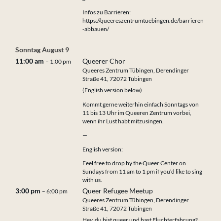
Infos zu Barrieren:
https://queereszentrumtuebingen.de/barrieren
-abbauen/
Sonntag
August
9
11:00 am
Queerer Chor
– 1:00 pm
Queeres Zentrum Tübingen, Derendinger
Straße 41, 72072 Tübingen
(English version below)
Kommt gerne weiterhin einfach Sonntags von
11 bis 13 Uhr im Queeren Zentrum vorbei,
wenn ihr Lust habt mitzusingen.
—
English version:
Feel free to drop by the Queer Center on
Sundays from 11 am to 1 pm if you’d like to sing
with us.
3:00 pm
Queer Refugee Meetup
– 6:00 pm
Queeres Zentrum Tübingen, Derendinger
Straße 41, 72072 Tübingen
Hey, du bist queer und hast Fluchterfahrung?