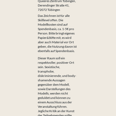
Queeres Zentrum Tübingen,
Derendinger Straße 41,
72072 Tübingen
Das Zeichnen ist für alle
Skilllevel offen. Die
Modellkosten sind auf
Spendenbasis, ca. 1-5€ pro
Person. Bitte bringt eigenes
Papier&Stifte mit, es wird
aber auch Material vor Ort
geben, die Nutzung davon ist
ebenfalls auf Spendenbasis.
Dieser Raum soll ein
respektvoller, positiver Ort
sein. Sexistische,
transphobe,
diskriminierende, und body-
shamende Aussagen
gegenüber dem Modell,
sowie Darstellungen des
Modells, werden nicht
geduldet und können zu
einem Ausschluss aus der
Veranstaltung führen.
Jegliche Kritik an der Kunst
der Teilnehmenden sollte