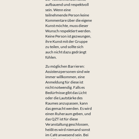
aufbauend und respektvoll
sein. Wenn eine
teilnehmende Person keine
Kommentare über die eigene
Kunst möchte, muss dieser
Wunsch respektiert werden.
Keine Person ist gezwungen,
ihre Kunst mit der Gruppe
zu teilen, und sollte sich
auch nicht dazu gedrängt
fühlen.
Zu möglichen Barrieren:
Assistenzpersonen sind wie
immer willkommen, eine
Anmeldung für diese ist
nicht notwendig. Falls es
Bedürfnisse gibt das Licht
oder die Lautstärke des
Raumes anzupassen, kann
das gemacht werden. Es wird
einen Ruheraum geben, und
das QZT ist für diese
Veranstaltung geschlossen,
heißt es wird niemand sonst
im Café anwesend sein. Bei