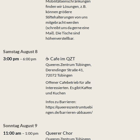
Mobilitätseinschränkungen
finden wir Lösungen, z.B.
können größere
Stiftehalterungen von uns
mitgebracht werden
(schreibt uns da gerne eine
Mail). Die Tische sind
höhenverstellbar.
Samstag
August
8
3:00 pm
☕ Cafe im QZT
– 6:00 pm
Queeres Zentrum Tübingen,
Derendinger Straße 41,
72072 Tübingen
Offener Cafebetrieb für alle
Interessierten. Es gibt Kaffee
und Kuchen
Infos zu Barrieren:
https://queereszentrumtuebi
ngen.de/barrieren-abbauen/
Sonntag
August
9
11:00 am
Queerer Chor
– 1:00 pm
Queeres Zentrum Tübingen,