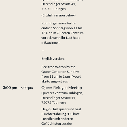
Derendinger Straße 41,
72072 Tübingen
(English version below)
Kommt gerne weiterhin
einfach Sonntags von 11 bis
13 Uhr im Queeren Zentrum
vorbei, wenn ihr Lust habt
mitzusingen.
—
English version:
Feel free to drop by the
Queer Center on Sundays
from 11 am to 1 pm if you’d
like to sing with us.
3:00 pm
Queer Refugee Meetup
– 6:00 pm
Queeres Zentrum Tübingen,
Derendinger Straße 41,
72072 Tübingen
Hey, du bist queer und hast
Fluchterfahrung? Du hast
Lust dich mit anderen
Geflüchteten aus der