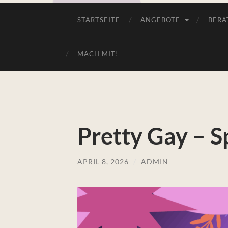
STARTSEITE
ANGEBOTE
BERA
MACH MIT!
Pretty Gay – 
APRIL 8, 2026
/
ADMIN