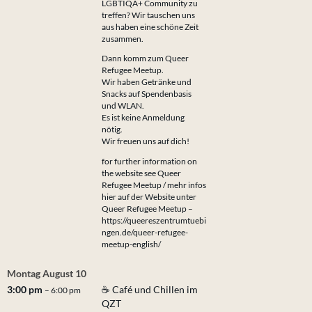
LGBTIQA+ Community zu
treffen? Wir tauschen uns
aus haben eine schöne Zeit
zusammen.
Dann komm zum Queer
Refugee Meetup.
Wir haben Getränke und
Snacks auf Spendenbasis
und WLAN.
Es ist keine Anmeldung
nötig.
Wir freuen uns auf dich!
for further information on
the website see Queer
Refugee Meetup / mehr infos
hier auf der Website unter
Queer Refugee Meetup –
https://queereszentrumtuebi
ngen.de/queer-refugee-
meetup-english/
Montag
August
10
3:00 pm
☕ Café und Chillen im
– 6:00 pm
QZT